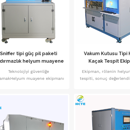
helps manufacturers improve
kalkanı" gibidir
oduct quality while increasing
production efficiency.
Sniffer tipi güç pil paketi
Vakum Kutusu Tipi
zdırmazlık helyum muayene
Kaçak Tespit Eki
ekipmanı hj181
Teknolojiyi güvenliğe
Ekipman, rölenin helyum
lamakHelyum muayene ekipmanı
tespiti, sonuç değerlendi
nında bir kaynak üreticisi olarak
kaydı ve yükleme gib
E, her güç pilinin sadece enerji
ürünlerinin helyum te
eğil, aynı zamanda kullanıcının
tamamlayabilir
güvenliğe olan güvenini de
ıdığının farkındadır. HJ181 Emme
Tabancası Helyum Muayene
Ekipmanı, yeni enerji araç pil