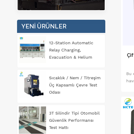
tas
YENI ÜRÜNLER
kaz
"ye
sad
12-Station Automatic
Relay Charging,
Çi
Evacuation & Helium
aza
Leak Detection
artı
Equipment for
Bu 
Sıcaklık / Nem / Titreşim
Automotive
hav
Üç Kapsamlı Çevre Test
Components
Odası
3T Silindir Tipi Otomobil
Güvenlik Performansı
Test Hattı