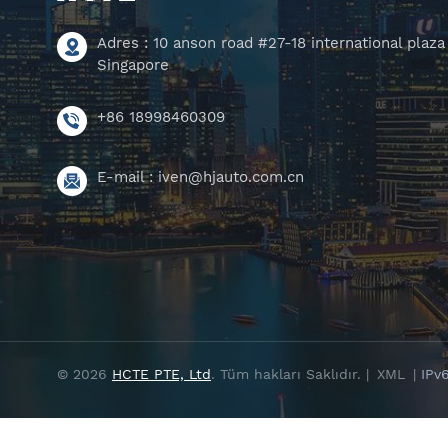
Adres : 10 anson road #27-18 international plaza
Singapore
+86 18998460309
E-mail :
iven@hjauto.com.cn
© 2026
HCTE PTE, Ltd
. Tüm hakları Saklıdır. |
XML
|
IPv6