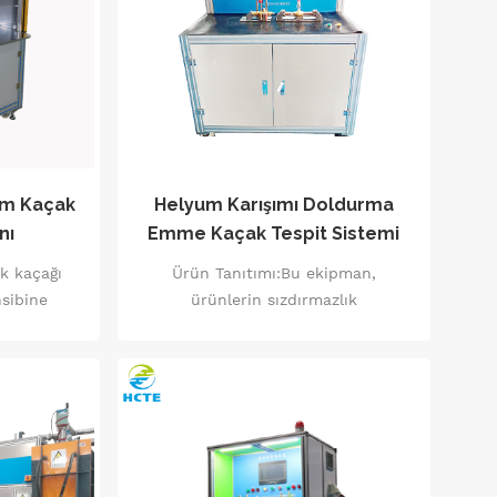
um Kaçak
Helyum Karışımı Doldurma
nı
Emme Kaçak Tespit Sistemi
k kaçağı
Ürün Tanıtımı:Bu ekipman,
nsibine
ürünlerin sızdırmazlık
 olarak
performansını ve uzun süreli
m odasını
istikrarlı çalışmasını sağlayan hava
ından iş
sızdırmazlık testleri için kapsamlı
yak sızıntı
bir çözüm içeren, soğutma
parçasının
ekipmanı endüstrisi için özel olarak
ssasiyetle
tasarlanmıştır.
ekilde