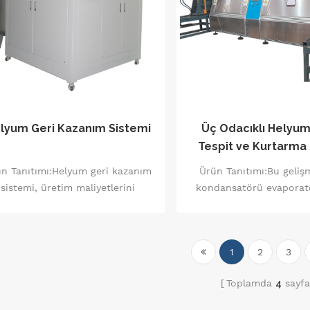
belirlenebilir.
lyum Geri Kazanım Sistemi
Üç Odacıklı Helyu
Tespit ve Kurtarma 
n Tanıtımı:Helyum geri kazanım
Ürün Tanıtımı:Bu geliş
sistemi, üretim maliyetlerini
kondansatörü evaporat
azaltabilen, enerji tasarrufu
tankı helyum sızıntısı tes
layabilen ve ekonomik faydaları
klima sistemlerinin
ırabilen kullanılmış helyumu geri
bileşenlerinin sızdırmaz
1
2
3
anmak ve yeniden kullanmaktır.
kalitesini sağlamak için 
tasarlanmış yüksek hassas
Toplamda
4
sayfa
tespit aracıdır.