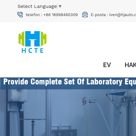
Select Language
▼
telefon :
+86 18998460309
E-posta :
iven@hjauto.
EV
HAK