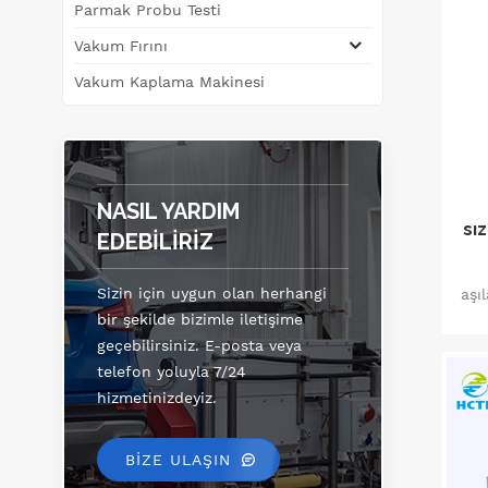
Parmak Probu Testi
pr
Vakum Fırını
Vakum Kaplama Makinesi
NASIL YARDIM
sı
EDEBILIRIZ
Sizin için uygun olan herhangi
aşı
bir şekilde bizimle iletişime
ala
geçebilirsiniz. E-posta veya
HCT
telefon yoluyla 7/24
d
hizmetinizdeyiz.
taş
BİZE ULAŞIN