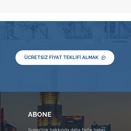
&ccedil;eşitli sens&ouml;r
t&uuml;rleri i&ccedil;in uygundur.
&Ccedil;alışma prensibi helyum gazı
şarj etmek ve sızıntı
dedekt&ouml;r&uuml;n&uuml;
kullanarak sızıntıyı tespit etmektir.
Avantajları arasında &uuml;r&uuml;n
kalitesinin iyileştirilmesi,
ÜCRETSIZ FIYAT TEKLIFI ALMAK
maliyetlerin azaltılması ve katı
kalite standartlarının karşılanması
yer alır. Otomobil ve havacılık gibi
alanlarda yaygın olarak
kullanılmakta olup,
sens&ouml;rlerin &uuml;retimi ve
kullanımına y&ouml;nelik garantiler
sağlamaktadır.
ABONE
Superlink hakkında daha fazla haber