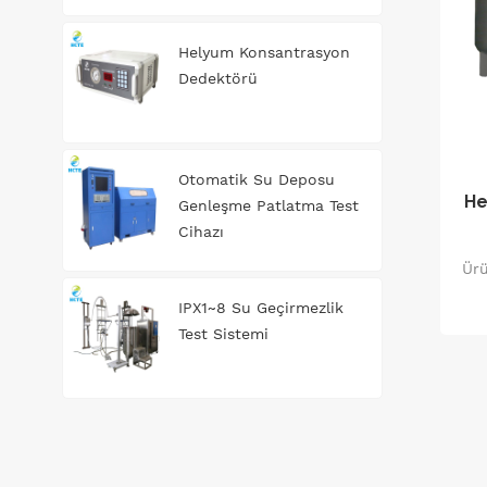
Helyum Konsantrasyon
Dedektörü
Otomatik Su Deposu
He
Genleşme Patlatma Test
Cihazı
Ürü
IPX1~8 Su Geçirmezlik
Test Sistemi
sağ
art
kaz