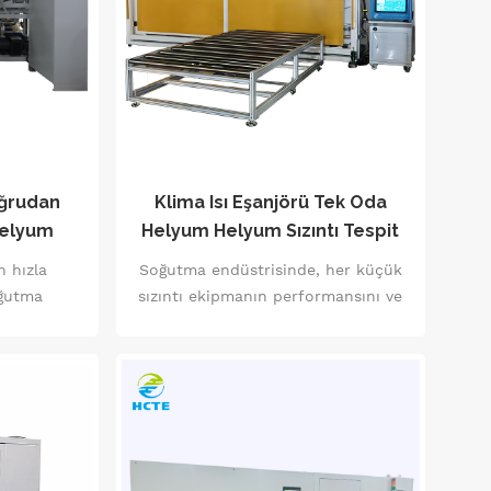
ğrudan
Klima Isı Eşanjörü Tek Oda
Helyum
Helyum Helyum Sızıntı Tespit
anı HCTE
Ekipmanı
n hızla
Soğutma endüstrisinde, her küçük
dan
oğutma
sızıntı ekipmanın performansını ve
ı doğrudan
ömrünü etkileyebilir. Çekirdek
idir. HCTE
olarak en yeni helyum kütle
ülen HJ173
spektrometri teknolojisi ile klima ısı
ma plakası
eşanjörleri için tek kutu helyum
nı, ürün
sızıntı tespit ekipmanı, klima ısı
üzeyinde
eşanjörleri, kondansatörler ve
 "güvenlik
buharlaştırıcılar gibi anahtar