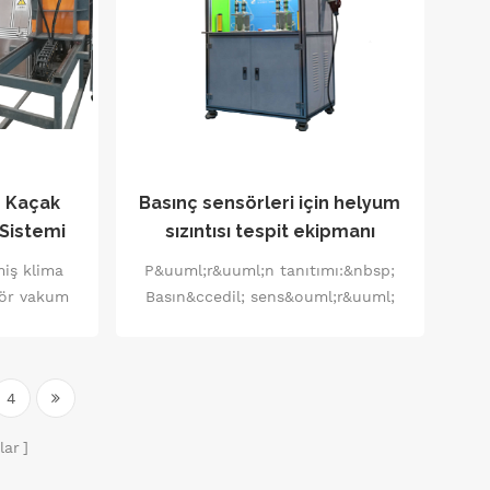
m Kaçak
Basınç sensörleri için helyum
Sistemi
sızıntısı tespit ekipmanı
miş klima
P&uuml;r&uuml;n tanıtımı:&nbsp;
ör vakum
Basın&ccedil; sens&ouml;r&uuml;
t ekipmanı,
helyum sızıntısı tespit sistemi,
 temel
basın&ccedil; sens&ouml;rlerinin
lığını ve
sızıntısını tespit etmek i&ccedil;in
4
özel olarak
&ouml;zel olarak tasarlanmış bir
iyetli bir
sistemdir. Y&uuml;ksek hassasiyet
lar
ve doğruluğa sahiptir, hızlı bir
şekilde tespit edilebilir ve