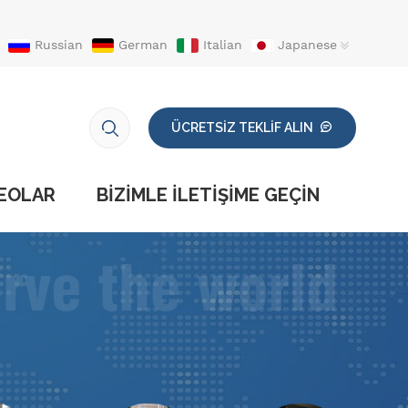
Russian
German
Italian
Japanese
ÜCRETSİZ TEKLİF ALIN
EOLAR
BIZIMLE ILETIŞIME GEÇIN