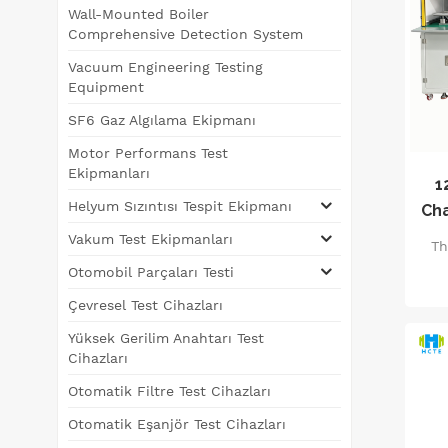
Wall-Mounted Boiler
Comprehensive Detection System
Vacuum Engineering Testing
Equipment
SF6 Gaz Algılama Ekipmanı
Motor Performans Test
Ekipmanları
1
Helyum Sızıntısı Tespit Ekipmanı
Cha
Le
Vakum Test Ekipmanları
Th
Otomobil Parçaları Testi
i
Çevresel Test Cihazları
pr
Yüksek Gerilim Anahtarı Test
i
Cihazları
se
Otomatik Filtre Test Cihazları
Otomatik Eşanjör Test Cihazları
ope