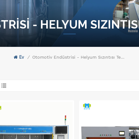
ISI - HELYUM SIZINTIS
Ev
/
Otomotiv Endüstrisi - Helyum Sızıntısı Tespit Ekipmanı