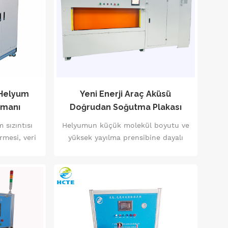
.
bileşenler için özel olarak
tasarlanmıştır, bu da sızıntı tespit
doğruluğunu ve verimliliğini yeni bir
seviyeye getirir.
 Helyum
Yeni Enerji Araç Aküsü
pmanı
Doğrudan Soğutma Plakası
Helyum Muayene Makinesi
 sızıntısı
Helyumun küçük molekül boyutu ve
rmesi, veri
yüksek yayılma prensibine dayalı
i röle
olarak, esas olarak otomotiv
spitini
doğrudan soğutma plakalarının ve
.
diğer bileşenlerinin sızdırmazlık
performansını tespit etmek için
kullanılır.