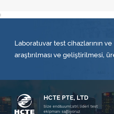
:
Laboratuvar test cihazlarının ve 
araştırılması ve geliştirilmesi, ü
HCTE PTE, LTD
Size end&uuml;stri lideri test
ekipmanı sağlıyoruz