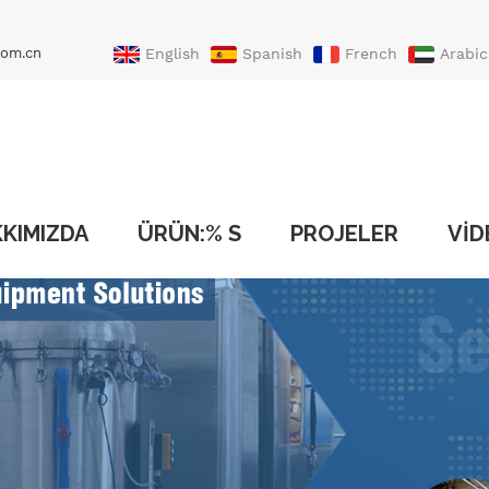
com.cn
English
Spanish
French
Arabic
Portuguese
Turkish
KIMIZDA
ÜRÜN:% S
PROJELER
VID