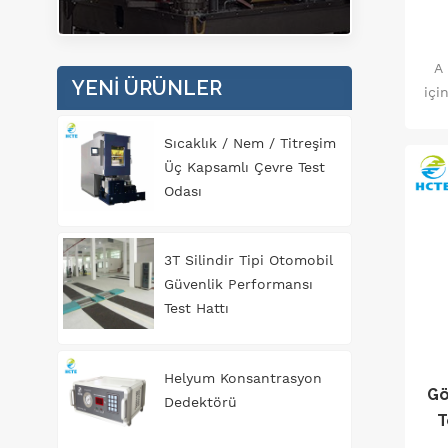
A
YENI ÜRÜNLER
içi
5
Sıcaklık / Nem / Titreşim
Üç Kapsamlı Çevre Test
Odası
3T Silindir Tipi Otomobil
Güvenlik Performansı
Test Hattı
Helyum Konsantrasyon
Gö
Dedektörü
T