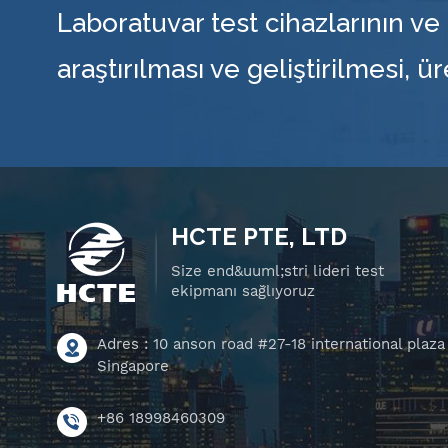
Laboratuvar test cihazlarının ve 
araştırılması ve geliştirilmesi, ü
HCTE PTE, LTD
Size end&uuml;stri lideri test
ekipmanı sağlıyoruz
Adres : 10 anson road #27-18 international plaza
Singapore
+86 18998460309