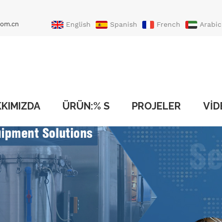
com.cn
English
Spanish
French
Arabic
Portuguese
Turkish
KIMIZDA
ÜRÜN:% S
PROJELER
VID