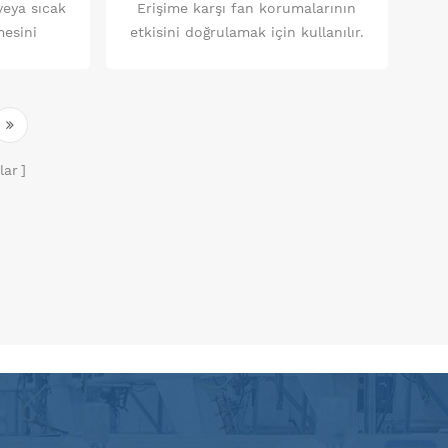
eya sıcak
Erişime karşı fan korumalarının
esini
etkisini doğrulamak için kullanılır.
türleri
tehlikeli mekanik parçalar.
lar