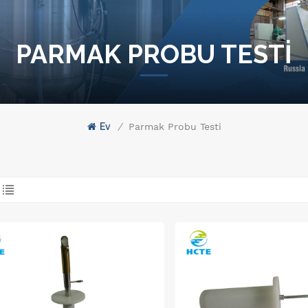
PARMAK PROBU TESTI
Ev
/
Parmak Probu Testi