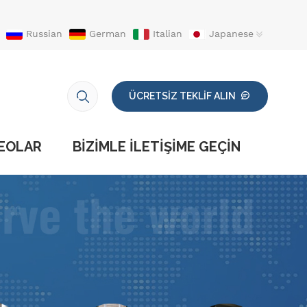
Russian
German
Italian
Japanese
ÜCRETSİZ TEKLİF ALIN
EOLAR
BIZIMLE ILETIŞIME GEÇIN