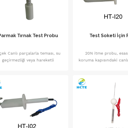
Parmak Tırnak Test Probu
Test Soketi İçin
çek Canlı parçalarla teması, su
20N itme probu, esas
geçirmezliği veya hareketli
koruma kapısındaki canlı
parçalarla teması önleyen
dokunulup dokunulmadığı
karılamayan parçaları sabitleme
etmek için kullanılır. t 
araçlarının normal kullanımda
probu esas olarak 
ydana gelen mekanik gerilime
kapısındaki canlı parç
dayanıp dayanamayacağı.
güçlendirilmiş koruyucu
sahip canlı parçalara 
dokunulmadığını kontrol 
kullanılır.. Onlar kullanıl
performansını test etmek