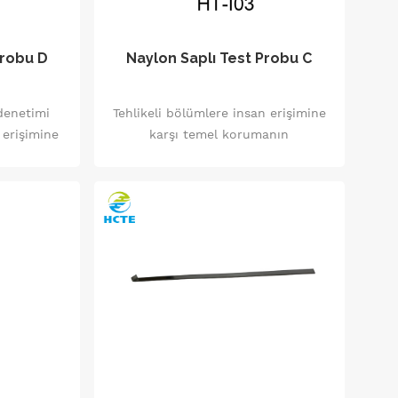
Probu D
Naylon Saplı Test Probu C
 denetimi
Tehlikeli bölümlere insan erişimine
 erişimine
karşı temel korumanın
tutulan
doğrulanması için uygulanır ve aynı
 denetimi
zamanda parmakların korunması.