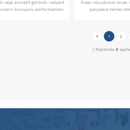
it veya portatif görünür radyant
İnsan vücudunun sıcak v
tıcıların koruyucu performansını
parçalara temas etm
test etmek için kullanılır.
engelleyen test arma
1
2
Toplamda
2
sayfa