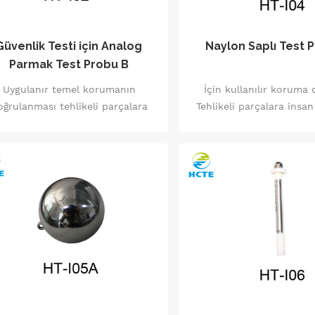
yapısı.
Güvenlik Testi için Analog
Naylon Saplı Test 
Parmak Test Probu B
Uygulanır temel korumanın
İçin kullanılır koruma
oğrulanması tehlikeli parçalara
Tehlikeli parçalara insan
insan erişimine karşı ve aynı
karşı ve ayrıca elde 
zamanda parmak koruması.
kablolara karşı koruma
için kullanılır.