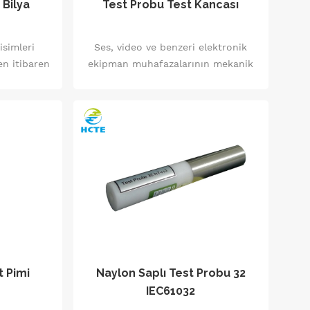
 Bilya
Test Probu Test Kancası
isimleri
Ses, video ve benzeri elektronik
n itibaren
ekipman muhafazalarının mekanik
 bir çapa
mukavemetini test etmek için.
t Pimi
Naylon Saplı Test Probu 32
IEC61032