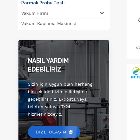
Parmak Probu Testi
Vakum Fırını
Vakum Kaplama Makinesi
d
NASIL YARDIM
EDEBILIRIZ
Sizin için uygun olan herhangi
bir şekilde bizimle iletişime
geçebilirsiniz. E-posta veya
telefon yoluyla 7/24
hizmetinizdeyiz.
BİZE ULAŞIN