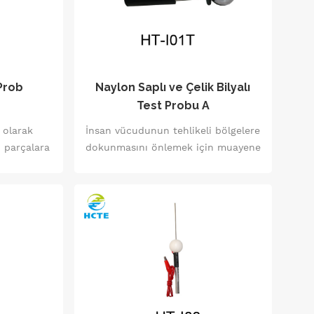
 Prob
Naylon Saplı ve Çelik Bilyalı
Test Probu A
 olarak
İnsan vücudunun tehlikeli bölgelere
 parçalara
dokunmasını önlemek için muayene
nı kontrol
amacıyla kullanılır, aynı zamanda
iken1N itme
koruma denetimi elin arkasına
koruma
dokunulmasını önlemek için.
alara ve
 soketlere
dokunulup
etmek için
ır anti-şok
 için soket