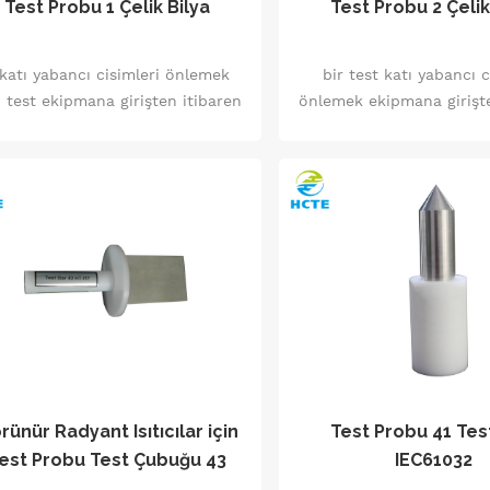
Test Probu 1 Çelik Bilya
Test Probu 2 Çelik
 katı yabancı cisimleri önlemek
bir test katı yabancı c
n test ekipmana girişten itibaren
önlemek ekipmana girişte
0 mm'den daha büyük bir çapa
12,5 mm'den daha büyük
sahip.
sahip.
rünür Radyant Isıtıcılar için
Test Probu 41 Tes
est Probu Test Çubuğu 43
IEC61032