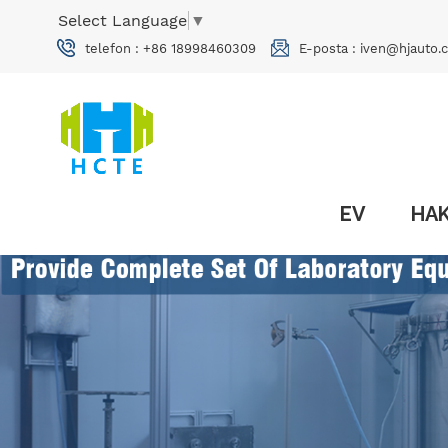
Select Language
▼
telefon :
+86 18998460309
E-posta :
iven@hjauto.
EV
HAK