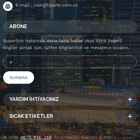
E-mail :
iven@hjauto.com.cn
ABONE
Superlink hakkında daha fazla haber veya daha değerli
bilgiler almak için. lütfen bilgilerinizi ve mesajınızı bırakın.
YARDIM İHTİYACINIZ
SICAK ETİKETLER
© 2026
HCTE PTE, Ltd
. Tüm hakları Saklıdır. |
XML
|