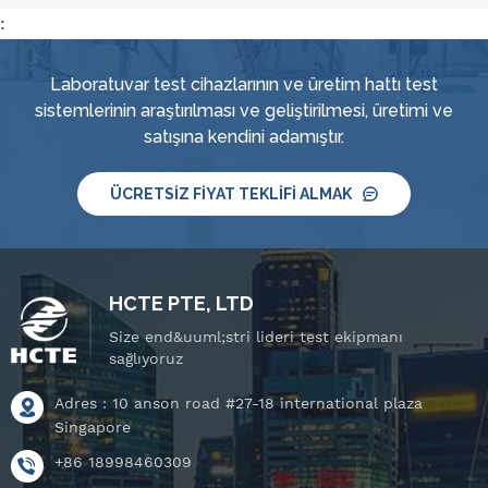
:
Laboratuvar test cihazlarının ve üretim hattı test
sistemlerinin araştırılması ve geliştirilmesi, üretimi ve
satışına kendini adamıştır.
ÜCRETSIZ FIYAT TEKLIFI ALMAK
HCTE PTE, LTD
Size end&uuml;stri lideri test ekipmanı
sağlıyoruz
Adres : 10 anson road #27-18 international plaza
Singapore
+86 18998460309