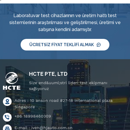
Laboratuvar test cihazlarının ve üretim hattı test
sistemlerinin araştırılması ve geliştirilmesi, üretimi ve
satışına kendini adamıştır.
ÜCRETSIZ FIYAT TEKLIFI ALMAK
HCTE PTE, LTD
Size end&uuml;stri lideri test ekipmanı
sağlıyoruz
Adres : 10 anson road #27-18 international plaza
Singapore
+86 18998460309
E-mail :
iven@hjauto.com.cn