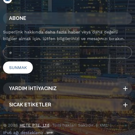
ABONE
Superlink hakkında daha fazla haber veya daha değerli
bilgiler almak için. lütfen bilgilerinizi ve mesajınızı bırakın.
YARDIM İHTİYACINIZ
SICAK ETİKETLER
© 2026
HCTE PTE, Ltd
. Tüm hakları Saklıdır. |
XML
|
IPv6 ağı desteklenir