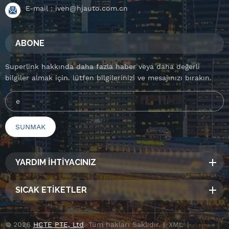
E-mail :
iven@hjauto.com.cn
ABONE
Superlink hakkında daha fazla haber veya daha değerli
bilgiler almak için. lütfen bilgilerinizi ve mesajınızı bırakın.
YARDIM İHTİYACINIZ
SICAK ETİKETLER
© 2026
HCTE PTE, Ltd
. Tüm hakları Saklıdır. |
XML
|