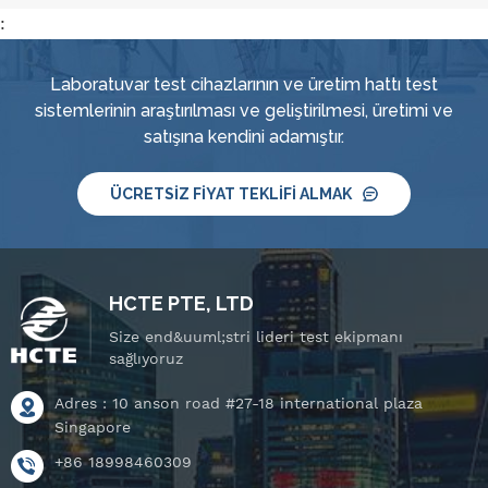
:
Laboratuvar test cihazlarının ve üretim hattı test
sistemlerinin araştırılması ve geliştirilmesi, üretimi ve
satışına kendini adamıştır.
ÜCRETSIZ FIYAT TEKLIFI ALMAK
HCTE PTE, LTD
Size end&uuml;stri lideri test ekipmanı
sağlıyoruz
Adres : 10 anson road #27-18 international plaza
Singapore
+86 18998460309