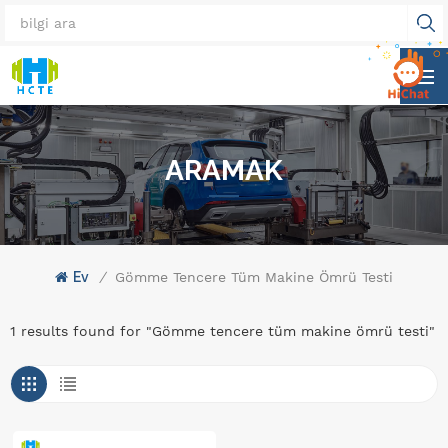
ARAMAK
Ev
/
Gömme Tencere Tüm Makine Ömrü Testi
1 results found for "Gömme tencere tüm makine ömrü testi"