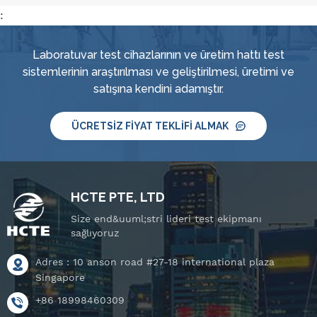
:
Laboratuvar test cihazlarının ve üretim hattı test
sistemlerinin araştırılması ve geliştirilmesi, üretimi ve
satışına kendini adamıştır.
ÜCRETSIZ FIYAT TEKLIFI ALMAK
HCTE PTE, LTD
Size end&uuml;stri lideri test ekipmanı
sağlıyoruz
Adres : 10 anson road #27-18 international plaza
Singapore
+86 18998460309