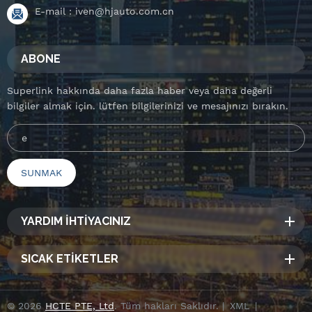
E-mail :
iven@hjauto.com.cn
ABONE
Superlink hakkında daha fazla haber veya daha değerli
bilgiler almak için. lütfen bilgilerinizi ve mesajınızı bırakın.
YARDIM İHTİYACINIZ
SICAK ETİKETLER
© 2026
HCTE PTE, Ltd
. Tüm hakları Saklıdır. |
XML
|