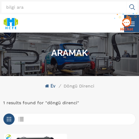
ARAMAK
Ev
/
Döngü Direnci
1 results found for "döngü direnci"