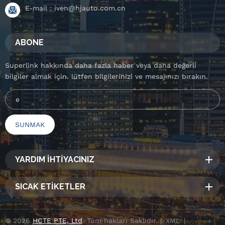
E-mail :
iven@hjauto.com.cn
ABONE
Superlink hakkında daha fazla haber veya daha değerli
bilgiler almak için. lütfen bilgilerinizi ve mesajınızı bırakın.
YARDIM İHTİYACINIZ
SICAK ETİKETLER
© 2026
HCTE PTE, Ltd
. Tüm hakları Saklıdır. |
XML
|