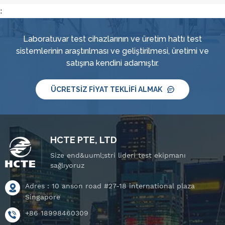
:
Laboratuvar test cihazlarının ve üretim hattı test
sistemlerinin araştırılması ve geliştirilmesi, üretimi ve
satışına kendini adamıştır.
ÜCRETSIZ FIYAT TEKLIFI ALMAK
HCTE PTE, LTD
Size end&uuml;stri lideri test ekipmanı
sağlıyoruz
Adres : 10 anson road #27-18 international plaza
Singapore
+86 18998460309