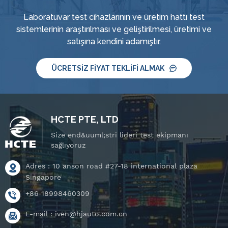
Laboratuvar test cihazlarının ve üretim hattı test
sistemlerinin araştırılması ve geliştirilmesi, üretimi ve
satışına kendini adamıştır.
ÜCRETSIZ FIYAT TEKLIFI ALMAK
HCTE PTE, LTD
Size end&uuml;stri lideri test ekipmanı
sağlıyoruz
Adres : 10 anson road #27-18 international plaza
Singapore
+86 18998460309
E-mail :
iven@hjauto.com.cn