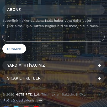
ABONE
Superlink hakkında daha fazla haber veya daha değerli
bilgiler almak için. lütfen bilgilerinizi ve mesajınızı bırakın.
YARDIM İHTİYACINIZ
SICAK ETİKETLER
© 2026
HCTE PTE, Ltd
. Tüm hakları Saklıdır. |
XML
|
IPv6 ağı desteklenir