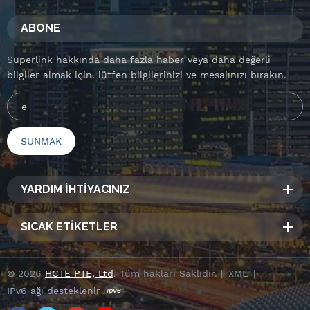
ABONE
Superlink hakkında daha fazla haber veya daha değerli
bilgiler almak için. lütfen bilgilerinizi ve mesajınızı bırakın.
YARDIM İHTİYACINIZ
SICAK ETİKETLER
© 2026
HCTE PTE, Ltd
. Tüm hakları Saklıdır. |
XML
|
IPv6 ağı desteklenir