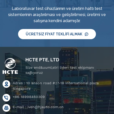
Laboratuvar test cihazlarının ve üretim hattı test
sistemlerinin araştırılması ve geliştirilmesi, üretimi ve
satışına kendini adamıştır.
ÜCRETSIZ FIYAT TEKLIFI ALMAK
HCTE PTE, LTD
Size end&uuml;stri lideri test ekipmanı
sağlıyoruz
Adres : 10 anson road #27-18 international plaza
Singapore
+86 18998460309
E-mail :
iven@hjauto.com.cn