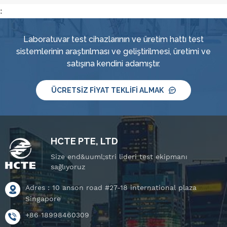
:
Laboratuvar test cihazlarının ve üretim hattı test
sistemlerinin araştırılması ve geliştirilmesi, üretimi ve
satışına kendini adamıştır.
ÜCRETSIZ FIYAT TEKLIFI ALMAK
HCTE PTE, LTD
Size end&uuml;stri lideri test ekipmanı
sağlıyoruz
Adres : 10 anson road #27-18 international plaza
Singapore
+86 18998460309