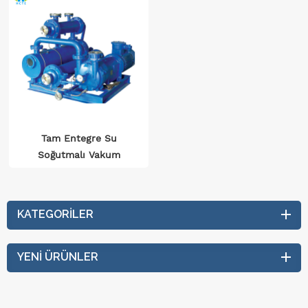
Tam Entegre Su
Soğutmalı Vakum
Sistemi 24 Saat Tam
Yük %50 Su Tasarrufu
Yağsız Temizlik
KATEGORILER
YENI ÜRÜNLER