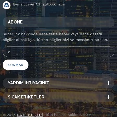
E-mail :
iven@hjauto.com.cn
ABONE
Superlink hakkında daha fazla haber veya daha değerli
bilgiler almak için. lütfen bilgilerinizi ve mesajınızı bırakın.
YARDIM İHTİYACINIZ
SICAK ETİKETLER
© 2026
HCTE PTE, Ltd
. Tüm hakları Saklıdır. |
XML
|